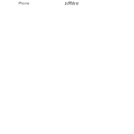
Phone
お問合せ
広島県広島市の
ノボリ整形外科リハビリクリニック
〒730-0016
広島県広島市中区幟町13-4
TEL
082-211-3377